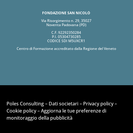
FONDAZIONE SAN NICOLÒ
Via Risorgimento n. 29, 35027
Noventa Padovana (PD)
C.F. 92292350284
P.I. 05304730285
CODICE SDI M5UXCR1
Centro di Formazione accreditato dalla Regione del Veneto
Poles Consulting –
Dati societari
–
Privacy policy
–
Cookie policy
–
Aggiorna le tue preferenze di
monitoraggio della pubblicità