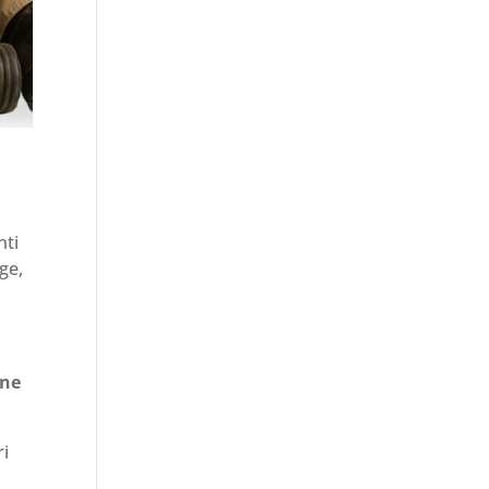
nti
ge,
one
ri