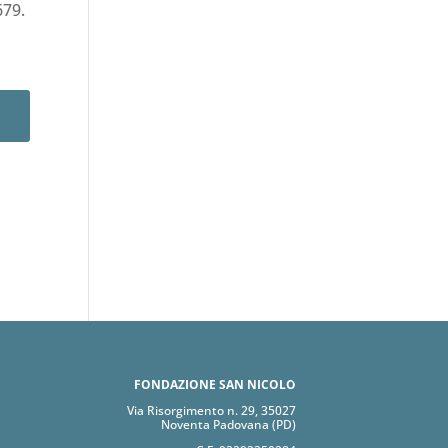
679.
FONDAZIONE SAN NICOLÒ
Via Risorgimento n. 29, 35027
Noventa Padovana (PD)