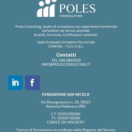
Poles Consulting, studio di consulenza con esperienza trentennale
nell’ambito dei servizi aziendali.
Qualità, Sicurezza, Certificazioni aziendali.
Sede Sindacale Formativa Territoriale
CONFSAL - F.E.S.I.C.A.L.
Contatti
TEL:
049.9865030
INFO@POLESCONSULTING.IT
FONDAZIONE SAN NICOLÒ
Via Risorgimento n. 29, 35027
Noventa Padovana (PD)
C.F. 92292350284
P.I. 05304730285
CODICE SDI M5UXCR1
Centro di Formazione accreditato dalla Regione del Veneto