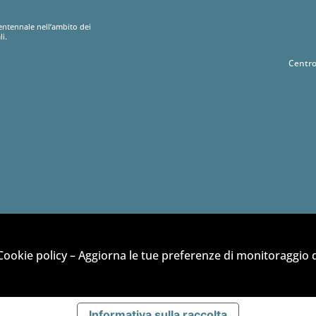
entennale nell’ambito dei
li.
Centro
Cookie policy
–
Aggiorna le tue preferenze di monitoraggio d
Informativa sulla raccolta