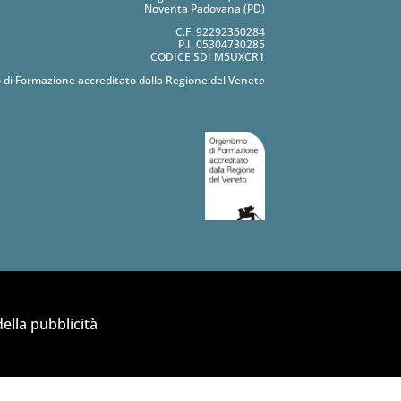
Noventa Padovana (PD)
C.F. 92292350284
P.I. 05304730285
CODICE SDI M5UXCR1
 di Formazione accreditato dalla Regione del Veneto
ella pubblicità