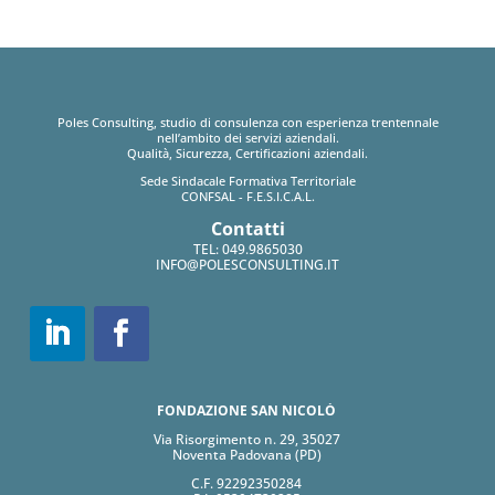
Poles Consulting, studio di consulenza con esperienza trentennale
nell’ambito dei servizi aziendali.
Qualità, Sicurezza, Certificazioni aziendali.
Sede Sindacale Formativa Territoriale
CONFSAL - F.E.S.I.C.A.L.
Contatti
TEL:
049.9865030
INFO@POLESCONSULTING.IT
FONDAZIONE SAN NICOLÒ
Via Risorgimento n. 29, 35027
Noventa Padovana (PD)
C.F. 92292350284