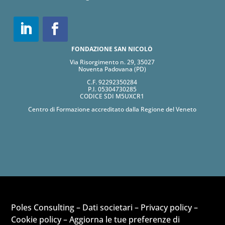
FONDAZIONE SAN NICOLÒ
Via Risorgimento n. 29, 35027
Noventa Padovana (PD)
C.F. 92292350284
P.I. 05304730285
CODICE SDI M5UXCR1
Centro di Formazione accreditato dalla Regione del Veneto
Poles Consulting –
Dati societari
–
Privacy policy
–
Cookie policy
–
Aggiorna le tue preferenze di