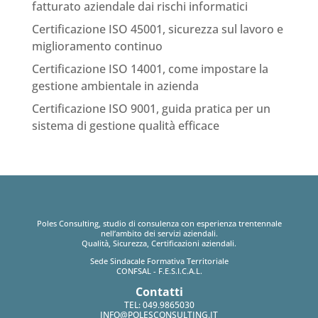
fatturato aziendale dai rischi informatici
Certificazione ISO 45001, sicurezza sul lavoro e
miglioramento continuo
Certificazione ISO 14001, come impostare la
gestione ambientale in azienda
Certificazione ISO 9001, guida pratica per un
sistema di gestione qualità efficace
Poles Consulting, studio di consulenza con esperienza trentennale
nell’ambito dei servizi aziendali.
Qualità, Sicurezza, Certificazioni aziendali.
Sede Sindacale Formativa Territoriale
CONFSAL - F.E.S.I.C.A.L.
Contatti
TEL:
049.9865030
INFO@POLESCONSULTING.IT