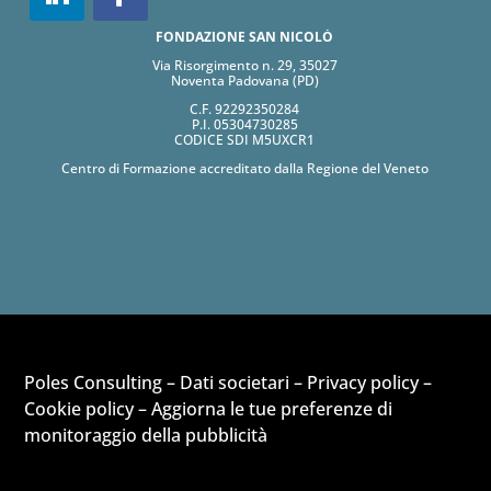
FONDAZIONE SAN NICOLÒ
Via Risorgimento n. 29, 35027
Noventa Padovana (PD)
C.F. 92292350284
P.I. 05304730285
CODICE SDI M5UXCR1
Centro di Formazione accreditato dalla Regione del Veneto
Poles Consulting –
Dati societari
–
Privacy policy
–
Cookie policy
–
Aggiorna le tue preferenze di
monitoraggio della pubblicità