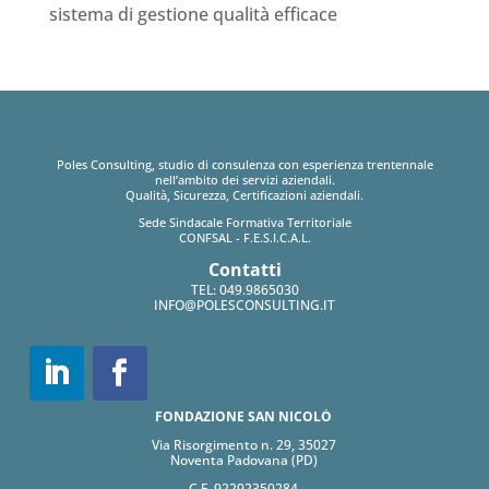
sistema di gestione qualità efficace
Poles Consulting, studio di consulenza con esperienza trentennale
nell’ambito dei servizi aziendali.
Qualità, Sicurezza, Certificazioni aziendali.
Sede Sindacale Formativa Territoriale
CONFSAL - F.E.S.I.C.A.L.
Contatti
TEL:
049.9865030
INFO@POLESCONSULTING.IT
FONDAZIONE SAN NICOLÒ
Via Risorgimento n. 29, 35027
Noventa Padovana (PD)
C.F. 92292350284