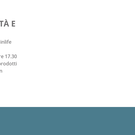
TÀ E
inlife
re 17.30
prodotti
in