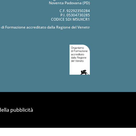
Noventa Padovana (PD)
C.F. 92292350284
P.I. 05304730285
CODICE SDI M5UXCR1
 di Formazione accreditato dalla Regione del Veneto
ella pubblicità