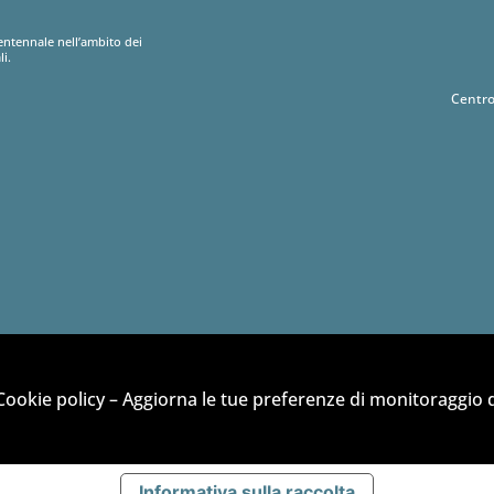
entennale nell’ambito dei
li.
Centro
Cookie policy
–
Aggiorna le tue preferenze di monitoraggio d
Informativa sulla raccolta