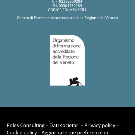
C.F. 92292350284
P.I. 05304730285
CODICE SDI M5UXCR1
Centro di Formazione accreditato dalla Regione del Veneto
Poles Consulting –
Dati societari
–
Privacy policy
–
Cookie policy
–
Aggiorna le tue preferenze di