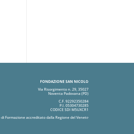
FONDAZIONE SAN NICOLÒ
Via Risorgimento n. 29, 35027
Noventa Padovana (PD)
C.F. 92292350284
P.I. 05304730285
CODICE SDI M5UXCR1
 di Formazione accreditato dalla Regione del Veneto