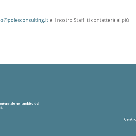
fo@polesconsulting.it
e il nostro Staff ti contatterà al più
entennale nell’ambito dei
li.
Centro